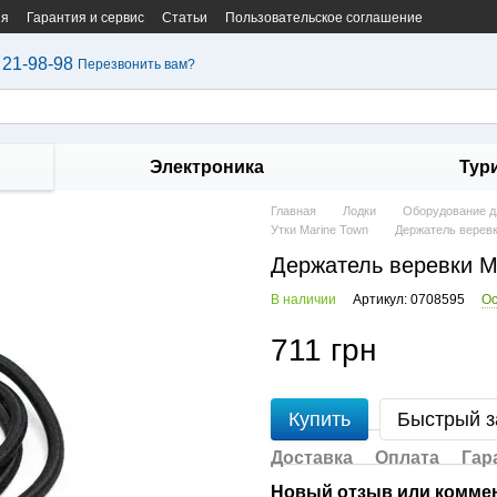
ия
Гарантия и сервис
Статьи
Пользовательское соглашение
 21-98-98
Перезвонить вам?
Электроника
Тур
Главная
Лодки
Оборудование дл
Утки Marine Town
Держатель веревк
Держатель веревки M
В наличии
Артикул: 0708595
Ос
711 грн
Купить
Быстрый з
Доставка
Оплата
Гар
Новый отзыв или комме