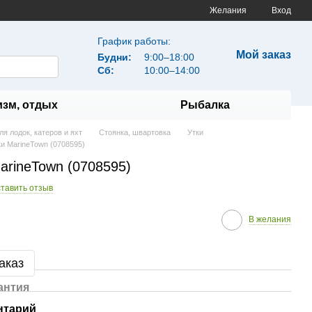
Желания
Вход
График работы:
Мой заказ
Будни:
9:00–18:00
Сб:
10:00–14:00
изм, отдых
Рыбалка
я лодок, катеров и яхт
Стоянка, швартовка
Утки
и MarineTown (0708595)
arineTown (0708595)
тавить отзыв
В желания
аказ
антия
нтарий