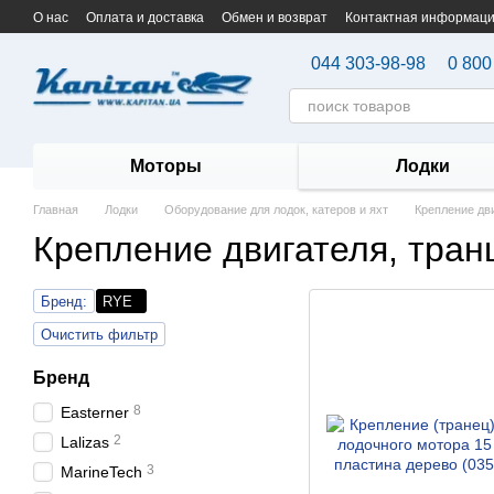
Перейти к основному контенту
О нас
Оплата и доставка
Обмен и возврат
Контактная информац
044 303-98-98
0 800
Моторы
Лодки
Главная
Лодки
Оборудование для лодок, катеров и яхт
Крепление дв
Крепление двигателя, тра
Бренд:
RYE
Очистить фильтр
Бренд
8
Easterner
2
Lalizas
3
MarineTech