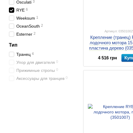
3
Osculati
6
RYE
1
Weeksum
2
OceanSouth
Артикул: 0350100
2
Esterner
Крепление (транец)
лодочного мотора 15 
Тип
пластина дерево (03
4
Транец
4 516 грн
Куп
0
Упор для двигателя
0
Прижимные стропы
0
Аксессуары для транцев