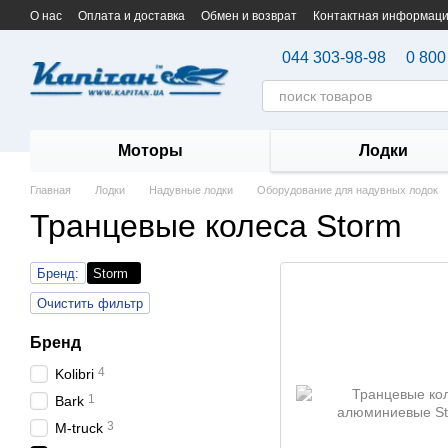
Перейти к основному контенту
О нас
Оплата и доставка
Обмен и возврат
Контактная информац
044 303-98-98
0 800
Моторы
Лодки
Главная
Лодки
Надувные лодки
Оборудование для надувных лодок
Транцевые колеса Storm
Бренд:
Storm
Очистить фильтр
Бренд
4
Kolibri
1
Bark
3
M-truck