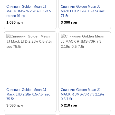
Спиннинг Golden Mean JJ-
Спиннинг Golden Mean JJ
MACK JMS-76 2.28 м 0.5-3.5
Mack LTD 2.19м 0.5-7.5г вес
гр вес 91 гр
71.5г
1 030 грн
3 300 грн
Спиннинг Golden Mean JJ
Спиннинг Golden Mean JJ
Mack LTD 2.28м 0.5-7.5г вес
MACK R JMS-73R 7’3 2.19м
75.5г
0.5-7.5г
3 580 грн
5 210 грн