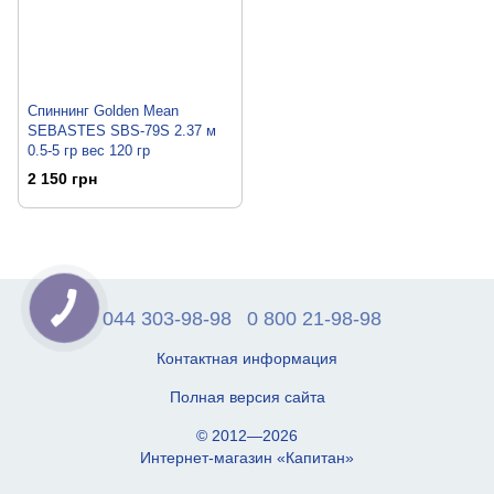
Спиннинг Golden Mean
SEBASTES SBS-79S 2.37 м
0.5-5 гр вес 120 гр
2 150 грн
044 303-98-98
0 800 21-98-98
Контактная информация
Полная версия сайта
© 2012—2026
Интернет-магазин «Капитан»