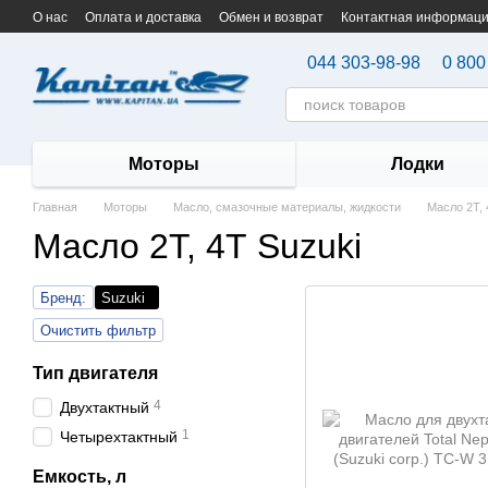
Перейти к основному контенту
О нас
Оплата и доставка
Обмен и возврат
Контактная информац
044 303-98-98
0 800
Моторы
Лодки
Главная
Моторы
Масло, смазочные материалы, жидкости
Масло 2Т, 
Масло 2Т, 4Т Suzuki
Бренд:
Suzuki
Очистить фильтр
Тип двигателя
4
Двухтактный
1
Четырехтактный
Емкость, л