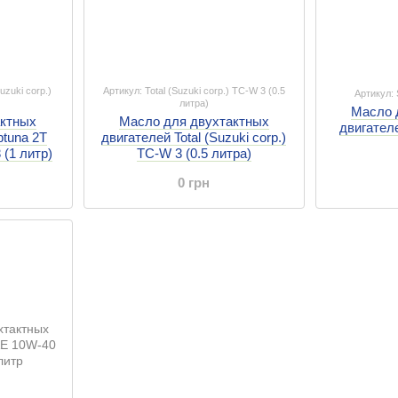
uzuki corp.)
Артикул: Total (Suzuki corp.) TC-W 3 (0.5
Артикул: 
литра)
Масло 
актных
Масло для двухтактных
двигателе
ptuna 2T
двигателей Total (Suzuki corp.)
 (1 литр)
TC-W 3 (0.5 литра)
0 грн