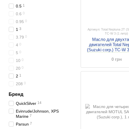
1
0.5
0
0.6
0
0.95
3
1
Артикул: Total Neptuna 2T (S
TC-W 3 (1 литр)
0
3.79
Масло для двухт
двигателей Total Ne
0
4
(Suzuki corp.) TC-W 3
0
5
0 грн
0
10
0
20
1
2
0
208
Бренд
14
QuickSilver
Evinrude/Johnson, XPS
7
Marine
7
Parsun