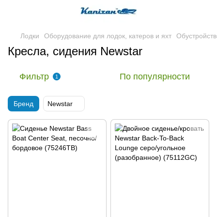
Лодки
Оборудование для лодок, катеров и яхт
Обустройств
Кресла, сидения Newstar
Фильтр
По популярности
1
Бренд
Newstar