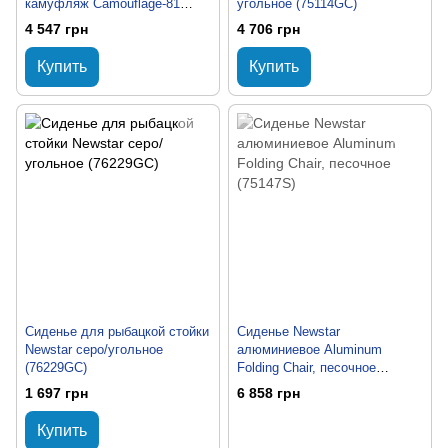
камуфляж Camouflage-81
угольное (75114GC)
(75195Camo-81)
4 547 грн
4 706 грн
Купить
Купить
Сиденье для рыбацкой стойки
Сиденье Newstar
Newstar серо/угольное
алюминиевое Aluminum
(76229GC)
Folding Chair, песочное
(75147S)
1 697 грн
6 858 грн
Купить