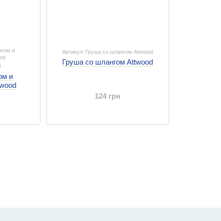
нгом и
Артикул: Груша со шлангом Attwood
od
Груша со шлангом Attwood
1
ом и
twood
124 грн