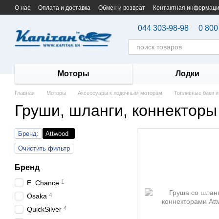
Перейти к основному контенту
О нас
Оплата и доставка
Обмен и возврат
Контактная информац
044 303-98-98
0 800
Моторы
Лодки
Главная
Моторы
Аксессуары к лодочным моторам
Топливные баки и
Груши, шланги, коннекторы
Бренд:
Attwood
Очистить фильтр
Бренд
1
E. Chance
4
Osaka
4
QuickSilver