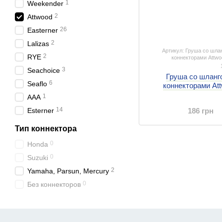
1
Weekender
2
Attwood
26
Easterner
2
Lalizas
Артикул: Груша со шла
2
RYE
коннекторами Attwo
3
Seachoice
Груша со шланг
6
Seaflo
коннекторами At
1
AAA
14
Esterner
186 грн
Тип коннектора
0
Honda
0
Suzuki
2
Yamaha, Parsun, Mercury
0
Без коннекторов