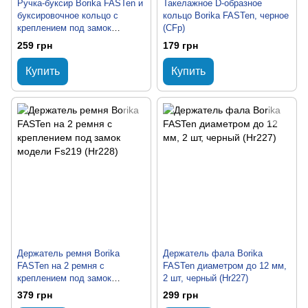
Ручка-буксир Borika FASTen и
Такелажное D-образное
буксировочное кольцо с
кольцо Borika FASTen, черное
креплением под замок
(CFp)
модели Fs219 (PHr204)
259 грн
179 грн
Купить
Купить
Держатель ремня Borika
Держатель фала Borika
FASTen на 2 ремня с
FASTen диаметром до 12 мм,
креплением под замок
2 шт, черный (Hr227)
модели Fs219 (Hr228)
379 грн
299 грн