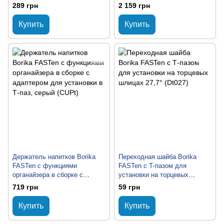
для установки на С-подобный
289 грн
2 159 грн
профиль, черно-серый
(FRh101)
Купить
Купить
Держатель напитков Borika
Переходная шайба Borika
FASTen с функциями
FASTen с Т-пазом для
органайзера в сборке с
установки на торцевых
адаптером для установки в Т-
шлицах 27,7° (Dt027)
719 грн
59 грн
паз, серый (CUPt)
Купить
Купить