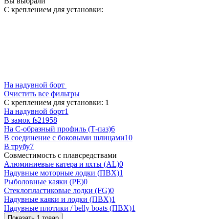
Вы выбрали
С креплением для установки:
На надувной борт
Очистить все фильтры
С креплением для установки:
‍
1
На надувной борт
1
В замок fs219
58
На С-образный профиль (Т-паз)
6
В соединение с боковыми шлицами
10
В трубу
7
Совместимость с плавсредствами
Алюминиевые катера и яхты (AL)
0
Надувные моторные лодки (ПВХ)
1
Рыболовные каяки (PE)
0
Стеклопластиковые лодки (FG)
0
Надувные каяки и лодки (ПВХ)
1
Надувные плотики / belly boats (ПВХ)
1
Показать 1 товар