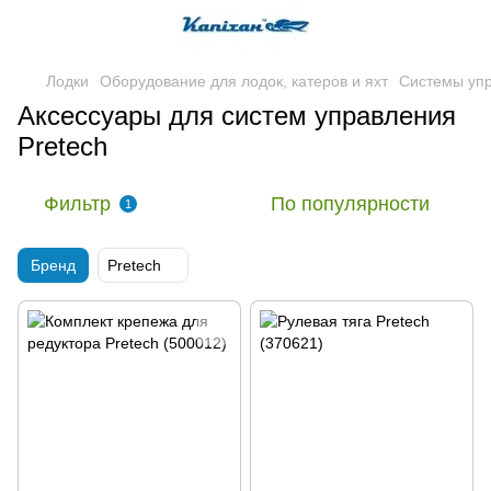
Лодки
Оборудование для лодок, катеров и яхт
Системы упр
Аксессуары для систем управления
Pretech
Фильтр
По популярности
1
Бренд
Pretech