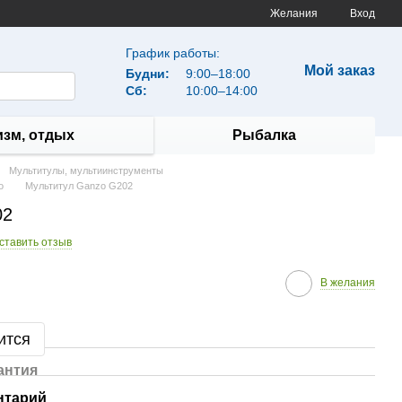
Желания
Вход
График работы:
Мой заказ
Будни:
9:00–18:00
Сб:
10:00–14:00
изм, отдых
Рыбалка
Мультитулы, мультиинструменты
o
Мультитул Ganzo G202
02
ставить отзыв
В желания
ится
антия
нтарий