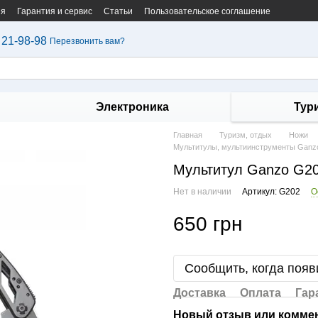
ия
Гарантия и сервис
Статьи
Пользовательское соглашение
 21-98-98
Перезвонить вам?
Электроника
Тур
Главная
Туризм, отдых
Ножи
Мультитулы, мультиинструменты Ganz
Мультитул Ganzo G2
Нет в наличии
Артикул: G202
О
650 грн
Сообщить, когда появ
Доставка
Оплата
Гар
Новый отзыв или комме