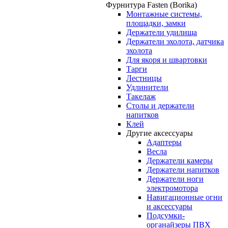
Фурнитура Fasten (Borika)
Монтажные системы,
площадки, замки
Держатели удилища
Держатели эхолота, датчика
эхолота
Для якоря и швартовки
Тарги
Лестницы
Удлинители
Такелаж
Столы и держатели
напитков
Клей
Другие аксессуары
Адаптеры
Весла
Держатели камеры
Держатели напитков
Держатели ноги
электромотора
Навигационные огни
и аксессуары
Подсумки-
органайзеры ПВХ