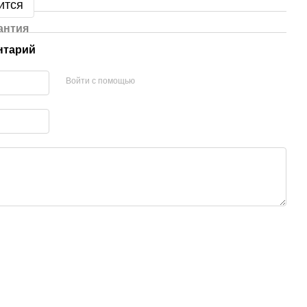
ится
антия
нтарий
Войти с помощью