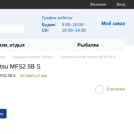
Желания
Вход
График работы:
Мой заказ
Будни:
9:00–18:00
Сб:
10:00–14:00
изм, отдых
Рыбалка
оры
Лодочные моторы Tohatsu
Лодочный мотор Tohatsu MFS2.5B S
tsu MFS2.5B S
MFS2.5B S
Оставить отзыв
В желания
ии