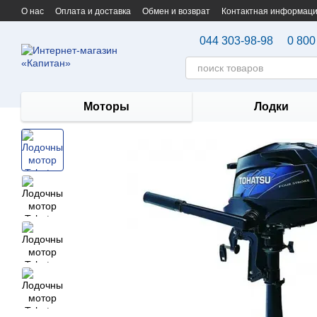
Перейти к основному контенту
О нас
Оплата и доставка
Обмен и возврат
Контактная информац
044 303-98-98
0 800
Моторы
Лодки