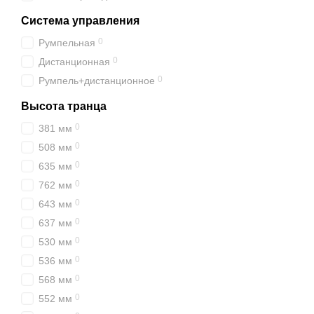
Система управления
0
Румпельная
0
Дистанционная
0
Румпель+дистанционное
Высота транца
0
381 мм
0
508 мм
0
635 мм
0
762 мм
0
643 мм
0
637 мм
0
530 мм
0
536 мм
0
568 мм
0
552 мм