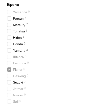
Бренд
0
Yamarine
6
Parsun
7
Mercury
8
Tohatsu
4
Hidea
5
Honda
3
Yamaha
0
Шмель
0
Evinrude
0
Fisher
0
Haswing
9
Suzuki
0
Jetmar
0
Nissan
0
Sail