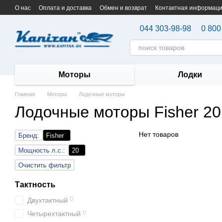
Перейти к основному контенту
О нас
Оплата и доставка
Обмен и возврат
Контактная информац
044 303-98-98
0 800
Моторы
Лодки
Главная
Моторы
Лодочные моторы
Лодочные моторы Fisher 20
Нет товаров
Бренд:
Fisher
Мощность л.с.:
20
Очистить фильтр
Тактность
0
Двухтактный
0
Четырехтактный