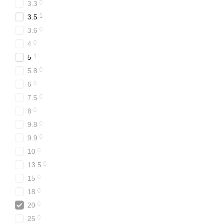
0
3.3
1
3.5
0
3.6
0
4
1
5
0
5.8
0
6
0
7.5
0
8
0
9.8
0
9.9
0
10
0
13.5
0
15
0
18
0
20
0
25