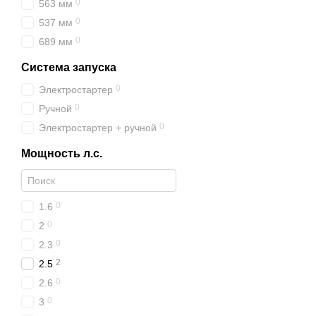
0
563 мм
0
537 мм
0
689 мм
Система запуска
0
Электростартер
0
Ручной
0
Электростартер + ручной
Мощность л.с.
0
1.6
0
2
0
2.3
2
2.5
0
2.6
0
3